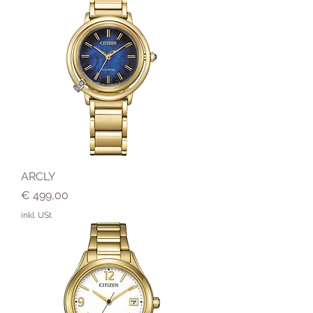
ARCLY
Preis
€ 499,00
inkl. USt