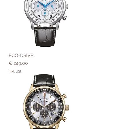
ECO-DRIVE
Preis
€ 249,00
inkl. USt