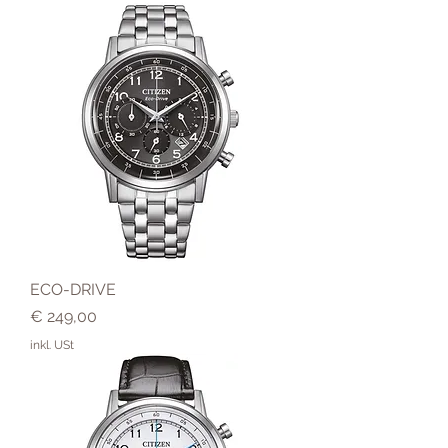
ECO-DRIVE
Preis
€ 249,00
inkl. USt