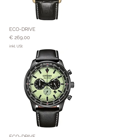
ECO-DRIVE
Preis
€ 269,00
inkl. USt
ECO-DRIVE