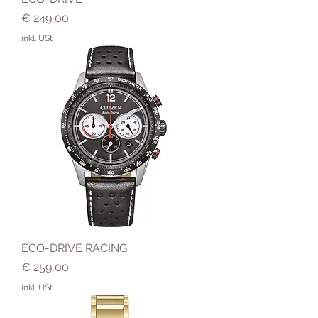
Preis
€ 249,00
inkl. USt
ECO-DRIVE RACING
Preis
€ 259,00
inkl. USt