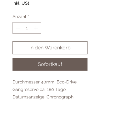
inkl. USt
Anzahl
*
In den Warenkorb
Sofortkauf
Durchmesser 40mm, Eco-Drive,
Gangreserve ca. 180 Tage,
Datumsanzeige, Chronograph,
schwarzes Zifferblatt, Saphirglas,
Titanium-Gehäuse, Titanium-
Uhrband, Wasserdicht bis 5 Bar