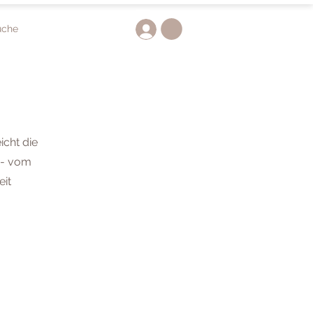
uche
icht die
 - vom
eit