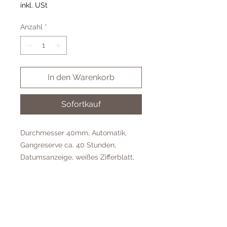
inkl. USt
Anzahl
*
In den Warenkorb
Sofortkauf
Durchmesser 40mm, Automatik,
Gangreserve ca. 40 Stunden,
Datumsanzeige, weißes Zifferblatt,
Saphirglas, Edelstahl-Gehäuse,
Edelstahl-Uhrband, Wasserdicht bis
5 Bar