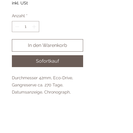
inkl. USt
Anzahl
*
In den Warenkorb
Sofortkauf
Durchmesser 42mm, Eco-Drive,
Gangreserve ca. 270 Tage,
Datumsanzeige, Chronograph,
blaues Zifferblatt, Mineralglas,
Edelstahl-Gehäuse, Edelstahl-
Uhrband, Wasserdicht bis 10 Bar