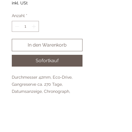
inkl. USt
Anzahl
*
In den Warenkorb
Sofortkauf
Durchmesser 42mm, Eco-Drive,
Gangreserve ca. 270 Tage,
Datumsanzeige, Chronograph,
weißes Zifferblatt, Mineralglas,
Edelstahl-Gehäuse, schwarzes
Lederband, Wasserdicht bis 5 Bar