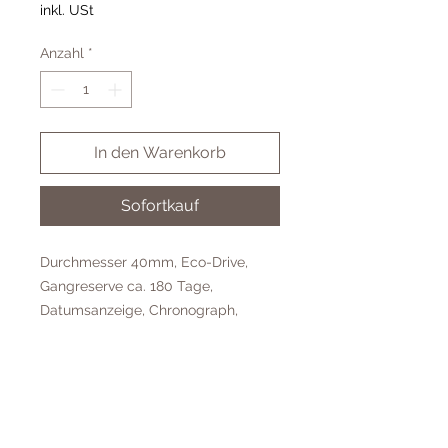
inkl. USt
Anzahl
*
In den Warenkorb
Sofortkauf
Durchmesser 40mm, Eco-Drive,
Gangreserve ca. 180 Tage,
Datumsanzeige, Chronograph,
weißes Zifferblatt, Saphirglas,
Titanium-Gehäuse, Titanium-
Uhrband, Wasserdicht bis 5 Bar