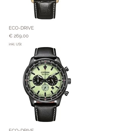
ECO-DRIVE
Preis
€ 269,00
inkl. USt
ECO-DRIVE