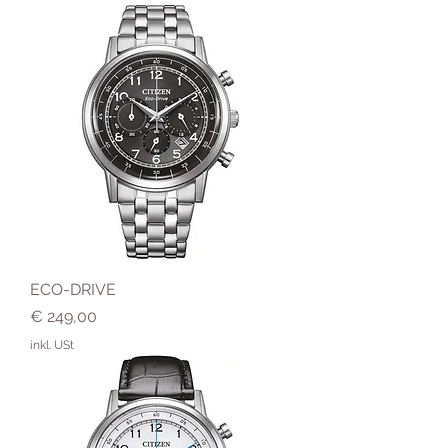
ECO-DRIVE
Preis
€ 249,00
inkl. USt