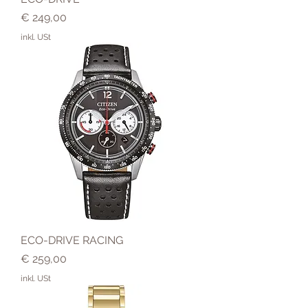
Preis
€ 249,00
inkl. USt
ECO-DRIVE RACING
Preis
€ 259,00
inkl. USt