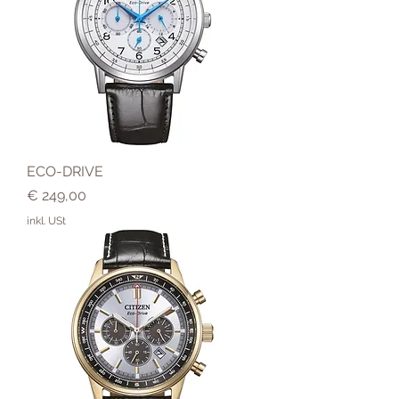
ECO-DRIVE
Preis
€ 249,00
inkl. USt