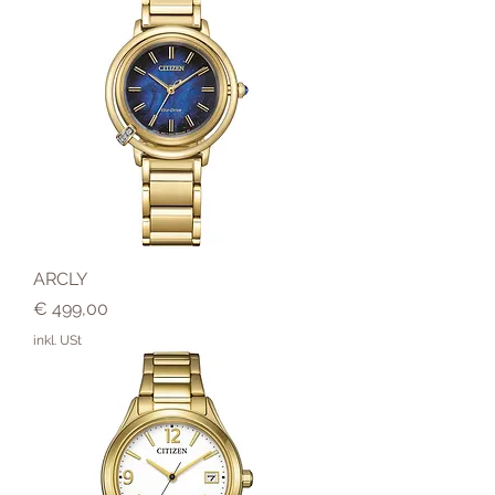
ARCLY
Preis
€ 499,00
inkl. USt