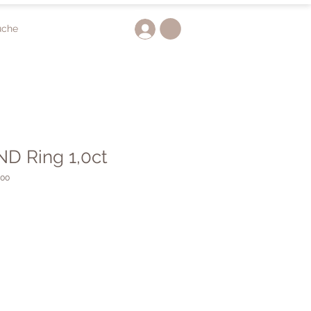
uche
D Ring 1,0ct
100