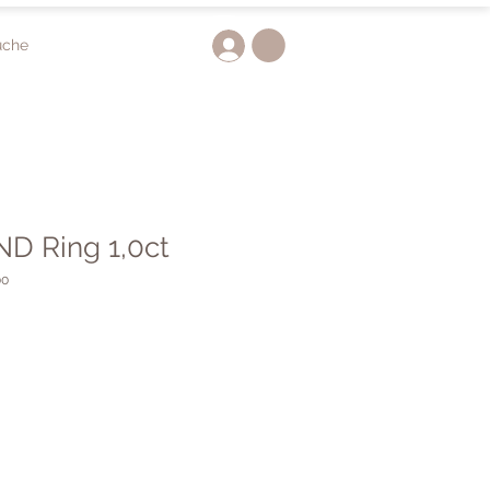
uche
D Ring 1,0ct
00