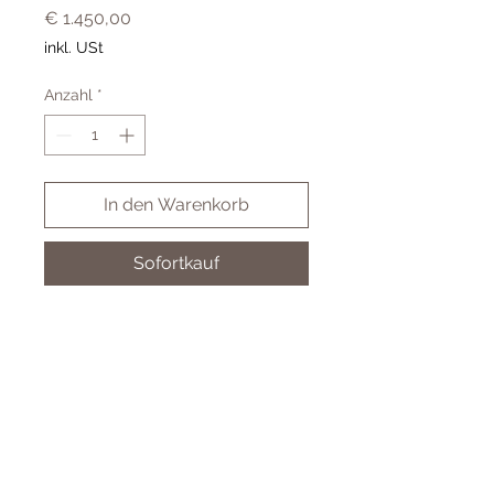
Preis
€ 1.450,00
inkl. USt
Anzahl
*
In den Warenkorb
Sofortkauf
LRW04050 0,50ct 585 Weißgold
LAB GROWN DIAMOND
Cookies
Impressum & AGB
Datenschutz
© 2024 Juwelier Koller GmbH - by BSM-IT Wien