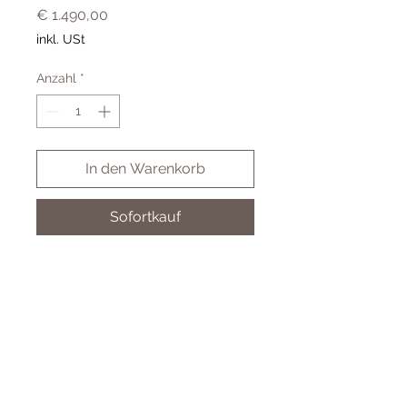
Preis
€ 1.490,00
inkl. USt
Anzahl
*
In den Warenkorb
Sofortkauf
LRW06030 0,30ct 585 Weißgold
LAB GROWN DIAMOND
Cookies
Impressum & AGB
Datenschutz
© 2024 Juwelier Koller GmbH - by BSM-IT Wien