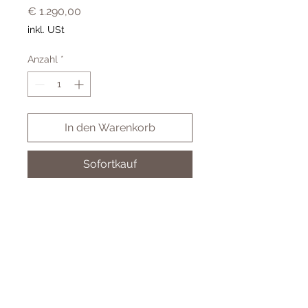
Preis
€ 1.290,00
inkl. USt
Anzahl
*
In den Warenkorb
Sofortkauf
LEY02100 1,0ct 585 Gelbgold
LAB GROWN DIAMOND
Cookies
Impressum & AGB
Datenschutz
© 2024 Juwelier Koller GmbH - by BSM-IT Wien