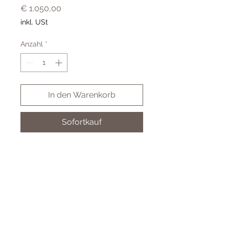
Preis
€ 1.050,00
inkl. USt
Anzahl
*
In den Warenkorb
Sofortkauf
LEW03080 0,80ct 585 Weißgold
LAB GROWN DIAMOND
Cookies
Impressum & AGB
Datenschutz
© 2024 Juwelier Koller GmbH - by BSM-IT Wien