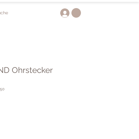
uche
D Ohrstecker
050