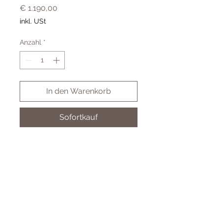
Preis
€ 1.190,00
inkl. USt
Anzahl
*
In den Warenkorb
Sofortkauf
LPY03075 0,75ct 585 Gelbgold
LAB GROWN DIAMOND
Cookies
Impressum & AGB
Datenschutz
© 2024 Juwelier Koller GmbH - by BSM-IT Wien