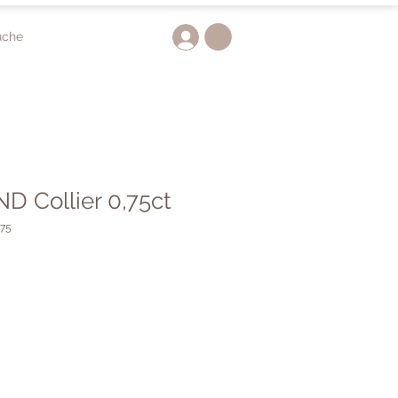
uche
 Collier 0,75ct
075