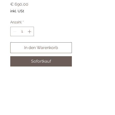
Preis
€ 690,00
inkl. USt
Anzahl
*
In den Warenkorb
Sofortkauf
LPY02020 0,20ct 585 Gelbgold
LAB GROWN DIAMOND
Cookies
Impressum & AGB
Datenschutz
© 2024 Juwelier Koller GmbH - by BSM-IT Wien