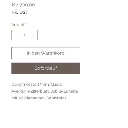
Preis
€ 4.700,00
inkl. USt
Anzahl
*
In den Warenkorb
Sofortkauf
Durchmesser 23mm, Quarz,
Aventurin-Zifferblatt, Jubilé-Lünette
mit 56 Diamanten, Saphirglas,
Edelstahl-Gehäuse, Edelstahl-
Uhrband mit Hightech-Keramik,
Wasserdicht bis 5 Bar