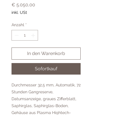
Preis
€ 5.050,00
inkl. USt
Anzahl
*
In den Warenkorb
Sofortkauf
Durchmesser 32,5 mm, Automatik, 72
Stunden Gangreserve,
Datumsanzeige, graues Zifferblatt,
Saphirglas, Saphirglas-Boden,
Gehäuse aus Plasma Hightech-
Keramik, Uhrband aus Plasma
Hightech-Keramik und PVD